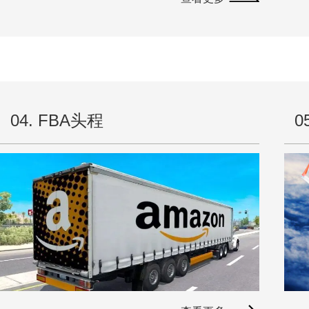
Ti
美国
达飞
04. FBA头程
0