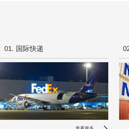
最新
多线
大批
亚马
亚马
01. 国际快递
0
亚马
亚马
亚马
马士
亚马
亚马
亚马
20
查看更多