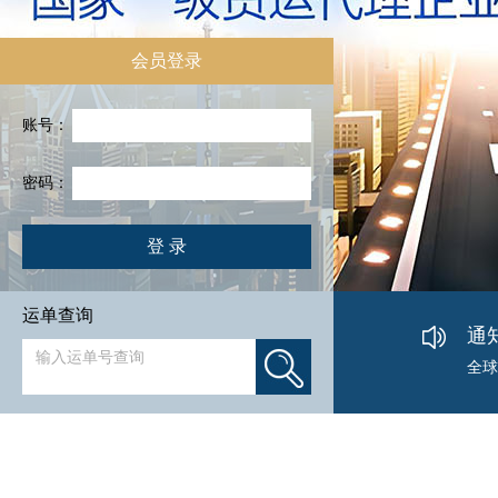
会员登录
账号：
密码：
登 录
美国
运单查询
达飞
通
全球
货运
亚马
6月